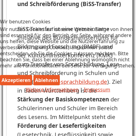
und Schreibförderung (BiSS-Transfer)
Wir benutzen Cookies
BiSS-Transfer ist eine gemeinsame
Wir nutzen Cookies auf unserer Website. Einige von ihnen
sind essenziell für den Betrieb der Seite, während andere
Initiative des Bundesministeriums für
uns helfen, diese Website und die Nutzererfahrung zu
Bildung und Forschung (BMBF) und
verbessern (Tracking Cookies). Sie können selbst
entscheiden, ob Sie die Cookies zulassen möchten. Bitte
der Kultusministerkonferenz (KMK)
beachten Sie, dass bei einer Ablehnung womöglich nicht
zum Transfer von Sprachbildung, Lese-
mehr alle Funktionalitäten der Seite zur Verfügung stehen.
und Schreibförderung in Schulen und
Akzeptieren
Ablehnen
Kitas (
www.biss-sprachbildung.de
).
Ziel
Weitere Informationen
|
Impressum
in Baden-Württemberg ist die
Stärkung der Basiskompetenzen
der
Schülerinnen und Schüler im Bereich
des Lesens. Im Mittelpunkt steht die
Förderung der Lesefertigkeiten
(Lesetechnik, Leseflüssigkeit) sowie