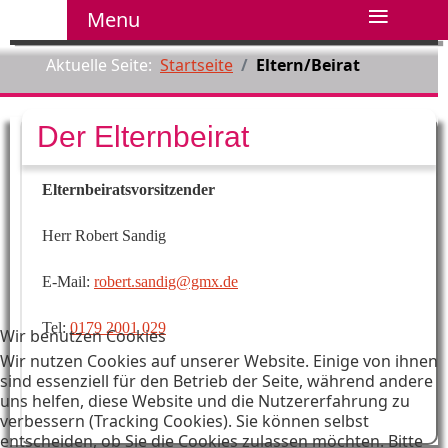
≡
Menu
Aktuelle Seite:
Startseite
Eltern/Beirat
Der Elternbeirat
Elternbeiratsvorsitzender
Herr Robert Sandig
E-Mail:
robert.sandig@gmx.de
Tel:
0179 2001 029
Wir benutzen Cookies
Wir nutzen Cookies auf unserer Website. Einige von ihnen
sind essenziell für den Betrieb der Seite, während andere
uns helfen, diese Website und die Nutzererfahrung zu
verbessern (Tracking Cookies). Sie können selbst
entscheiden, ob Sie die Cookies zulassen möchten. Bitte