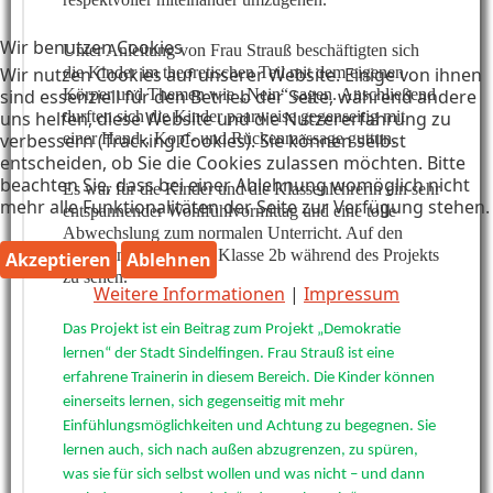
Wir benutzen Cookies
Unter Anleitung von Frau Strauß beschäftigten sich
Wir nutzen Cookies auf unserer Website. Einige von ihnen
die Kinder im theoretischen Teil mit dem eigenen
sind essenziell für den Betrieb der Seite, während andere
Körper und Themen wie „Nein“ sagen. Anschließend
uns helfen, diese Website und die Nutzererfahrung zu
durften sich die Kinder paarweise gegenseitig mit
verbessern (Tracking Cookies). Sie können selbst
einer Hand-, Kopf- und Rückenmassage guttun.
entscheiden, ob Sie die Cookies zulassen möchten. Bitte
beachten Sie, dass bei einer Ablehnung womöglich nicht
Es war für die Kinder und die Klassenlehrerin ein sehr
mehr alle Funktionalitäten der Seite zur Verfügung stehen.
entspannender Wohlfühlvormittag und eine tolle
Abwechslung zum normalen Unterricht. Auf den
Fotos sind Kinder der Klasse 2b während des Projekts
Akzeptieren
Ablehnen
zu sehen.
Weitere Informationen
|
Impressum
Das Projekt ist ein Beitrag zum Projekt „Demokratie
lernen“ der Stadt Sindelfingen. Frau Strauß ist eine
erfahrene Trainerin in diesem Bereich. Die Kinder können
einerseits lernen, sich gegenseitig mit mehr
Einfühlungsmöglichkeiten und Achtung zu begegnen. Sie
lernen auch, sich nach außen abzugrenzen, zu spüren,
was sie für sich selbst wollen und was nicht – und dann