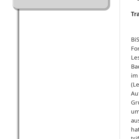
Tr
Bi
Fo
Le
Ba
im
(L
Au
Gr
um
au
ha
tr