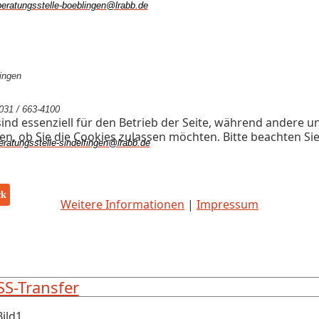
beratungsstelle-boeblingen@lrabb.de
ingen
7031 / 663-4100
ind essenziell für den Betrieb der Seite, während andere u
en, ob Sie die Cookies zulassen möchten. Bitte beachten Si
eratungsstelle-sindelfingen@lrabb.de
riger Beitrag: Weitere Hinweise und Unterstützungsangebote
ck
Weitere Informationen
|
Impressum
SS-Transfer