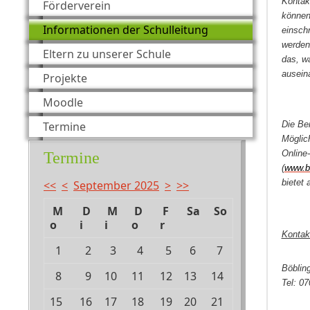
Kontak
Förderverein
können
Informationen der Schulleitung
einsch
werden
Eltern zu unserer Schule
das, w
ausein
Projekte
Moodle
Termine
Die Be
Möglic
Online
Termine
(
www.bk
bietet
<<
<
September 2025
>
>>
M
D
M
D
F
Sa
So
o
i
i
o
r
Kontak
1
2
3
4
5
6
7
Böblin
8
9
10
11
12
13
14
Tel: 0
15
16
17
18
19
20
21