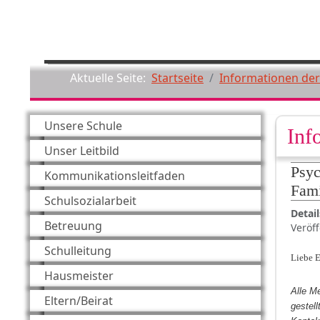
Aktuelle Seite:
Startseite
Informationen der
Unsere Schule
Inf
Unser Leitbild
Psyc
Kommunikationsleitfaden
Fami
Schulsozialarbeit
Detail
Betreuung
Veröff
Schulleitung
Liebe E
Hausmeister
Alle M
Eltern/Beirat
gestell