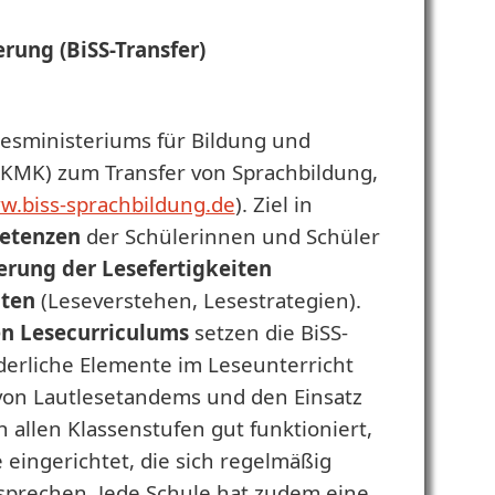
rung (BiSS-Transfer)
desministeriums für Bildung und
KMK) zum Transfer von Sprachbildung,
.biss-sprachbildung.de
).
Ziel in
petenzen
der Schülerinnen und Schüler
erung der Lesefertigkeiten
iten
(Leseverstehen, Lesestrategien).
en Lesecurriculums
setzen die BiSS-
rderliche Elemente im Leseunterricht
e von Lautlesetandems und den Einsatz
allen Klassenstufen gut funktioniert,
eingerichtet, die sich regelmäßig
 sprechen. Jede Schule hat zudem eine