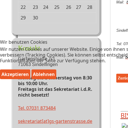
Mail:
22
23
24
25
26
27
28
29
30
Sindelf
Wir benutzen Cookies
Tel: 0
Kontakt
Wir nutzen Cookies auf unserer Website. Einige von ihnen s
verbessern (Tracking Cookies). Sie können selbst entscheid
Mail:
b
Gartenstraße 7/1
Funktionalitäten der Seite zur Verfügung stehen.
71063 Sindelfingen
Akzeptieren
Ablehnen
Montag bis Donnerstag von 8:30
Vorhe
Zurü
bis 10:00 Uhr.
Freitags ist das Sekretariat i.d.R.
nicht besetzt!
Tel. 07031 873484
BI
sekretariat[at]gs-gartenstrasse.de