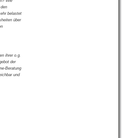
en? Wie
 den
ehr belastet
sheiten über
en
n ihrer o.g.
gebot der
ine-Beratung
reichbar und