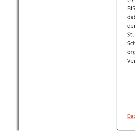
Bi
da
de
St
Sc
or
Ve
Dat