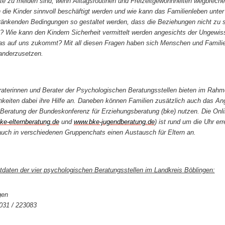
te zu meiden sind, wenn Alltagsroutinen und Freizeitgewohnheiten wegbrech
 die Kinder sinnvoll beschäftigt werden und wie kann das Familienleben unter
ränkenden Bedingungen so gestaltet werden, dass die Beziehungen nicht zu s
? Wie kann den Kindern Sicherheit vermittelt werden angesichts der Ungewis
as auf uns zukommt? Mit all diesen Fragen haben sich Menschen und Famili
anderzusetzen.
raterinnen und Berater der Psychologischen Beratungsstellen bieten im Rahme
hkeiten dabei ihre Hilfe an. Daneben können Familien zusätzlich auch das An
-Beratung der Bundeskonferenz für Erziehungsberatung (bke) nutzen. Die Onl
e-elternberatung.de
und
www.bke-jugendberatung.de
) ist rund um die Uhr er
 auch in verschiedenen Gruppenchats einen Austausch für Eltern an.
tdaten der vier psychologischen Beratungsstellen im Landkreis Böblingen:
gen
7031 / 223083