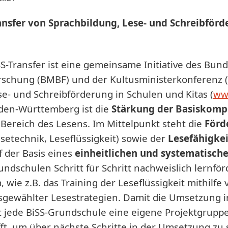
ansfer von Sprachbildung, Lese- und Schreibförde
SS-Transfer ist eine gemeinsame Initiative des Bun
rschung (BMBF) und der Kultusministerkonferenz (
se- und Schreibförderung in Schulen und Kitas (
www
den-Württemberg ist die
Stärkung der Basiskom
 Bereich des Lesens. Im Mittelpunkt steht die
Förd
esetechnik, Leseflüssigkeit) sowie der
Lesefähigke
f der Basis eines
einheitlichen und systematisch
undschulen Schritt für Schritt nachweislich lernfö
, wie z.B. das Training der Leseflüssigkeit mithilf
sgewählter Lesestrategien. Damit die Umsetzung in 
t jede BiSS-Grundschule eine eigene Projektgruppe 
ifft, um über nächste Schritte in der Umsetzung zu