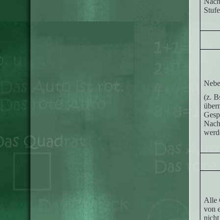
Nachv
Stufe
Neben
(z. B
übern
Gespr
Nachv
werde
Alle 
von e
nicht