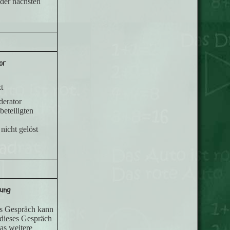
der nächsten
or
t
derator
beteiligten
nicht gelöst
ung
as Gespräch kann
 dieses Gespräch
as weitere