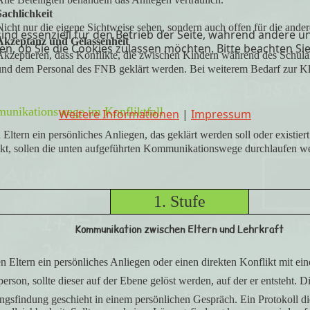
Sachlichkeit
icht nur die eigene Sichtweise sehen, sondern auch offen für die ander
ind essenziell für den Betrieb der Seite, während andere u
Akzeptanz und Gelassenheit
en, ob Sie die Cookies zulassen möchten. Bitte beachten Si
Akzeptieren, dass Konflikte, die zwischen Kindern während des Schulal
und dem Personal des FNB geklärt werden. Bei weiterem Bedarf zur Kl
nikationswege im Konfliktfall
Weitere Informationen
|
Impressum
Eltern ein persönliches Anliegen, das geklärt werden soll oder existiert
kt, sollen die unten aufgeführten Kommunikationswege durchlaufen w
1. Stufe
Kommunikation zwischen Eltern und Lehrkraft
 Eltern ein persönliches Anliegen oder einen direkten Konflikt mit ein
erson, sollte dieser auf der Ebene gelöst werden, auf der er entsteht. D
gsfindung geschieht in einem persönlichen Gespräch. Ein Protokoll di