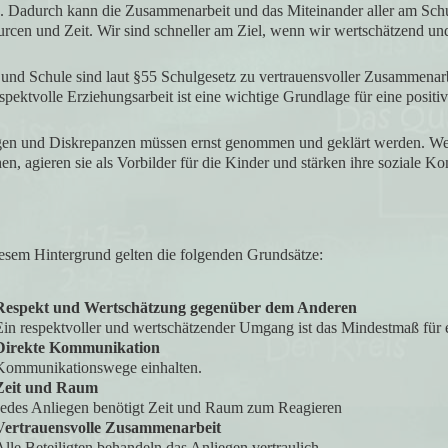
. Dadurch kann die Zusammenarbeit und das Miteinander aller am Schull
rcen und Zeit. Wir sind schneller am Ziel, wenn wir wertschätzend un
 und Schule sind laut §55 Schulgesetz zu vertrauensvoller Zusammenarbe
spektvolle Erziehungsarbeit ist eine wichtige Grundlage für eine posit
en und Diskrepanzen müssen ernst genommen und geklärt werden. Wenn
n, agieren sie als Vorbilder für die Kinder und stärken ihre soziale K
esem Hintergrund gelten die folgenden Grundsätze:
Respekt und Wertschätzung gegenüber dem Anderen
Ein respektvoller und wertschätzender Umgang ist das Mindestmaß für 
Direkte Kommunikation
Kommunikationswege einhalten.
Zeit und Raum
Jedes Anliegen benötigt Zeit und Raum zum Reagieren
Vertrauensvolle Zusammenarbeit
lle Beteiligten behandeln das Anliegen vertraulich.