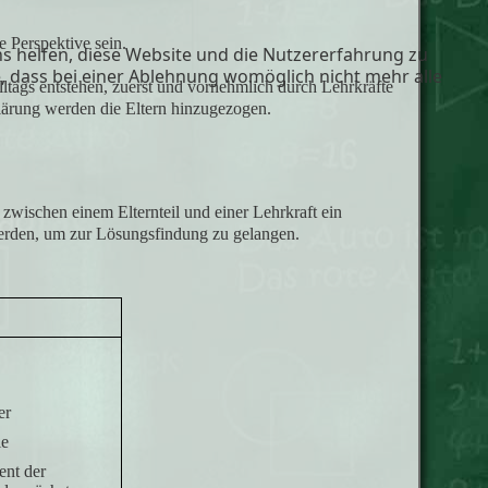
e Perspektive sein.
ns helfen, diese Website und die Nutzererfahrung zu
e, dass bei einer Ablehnung womöglich nicht mehr alle
ltags entstehen, zuerst und vornehmlich durch Lehrkräfte
ärung werden die Eltern hinzugezogen.
 zwischen einem Elternteil und einer Lehrkraft ein
erden, um zur Lösungsfindung zu gelangen.
er
ie
ent der