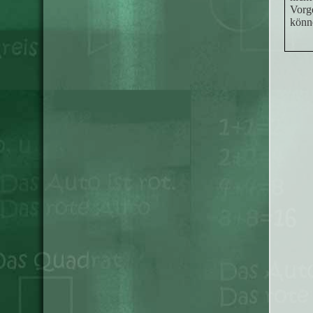
Vorge
könn