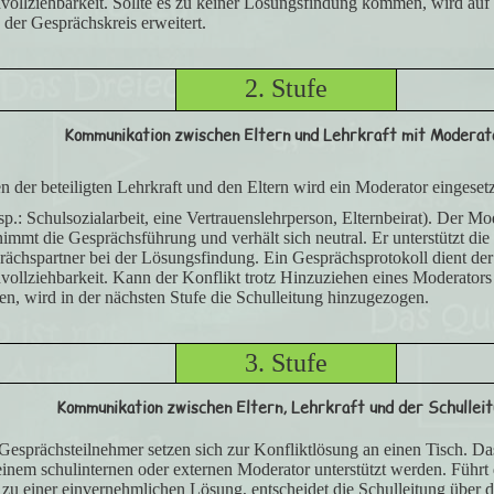
ollziehbarkeit. Sollte es zu keiner Lösungsfindung kommen, wird auf 
 der Gesprächskreis erweitert.
2. Stufe
Kommunikation zwischen Eltern und Lehrkraft mit Moderat
 der beteiligten Lehrkraft und den Eltern wird ein Moderator eingesetz
sp.: Schulsozialarbeit, eine Vertrauenslehrperson, Elternbeirat). Der Mo
immt die Gesprächsführung und verhält sich neutral. Er unterstützt die 
ächspartner bei der Lösungsfindung. Ein Gesprächsprotokoll dient der
ollziehbarkeit. Kann der Konflikt trotz Hinzuziehen eines Moderators 
n, wird in der nächsten Stufe die Schulleitung hinzugezogen.
3. Stufe
Kommunikation zwischen Eltern, Lehrkraft und der Schulleit
Gesprächsteilnehmer setzen sich zur Konfliktlösung an einen Tisch. D
inem schulinternen oder externen Moderator unterstützt werden. Führt
 zu einer einvernehmlichen Lösung, entscheidet die Schulleitung über d