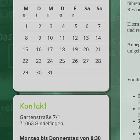
führen
M
D
M
D
F
Sa
So
Ressou
o
i
i
o
r
Eltern
1
2
3
4
5
6
7
und re
8
9
10
11
12
13
14
Anlieg
15
16
17
18
19
20
21
umgehe
22
23
24
25
26
27
28
29
30
31
Vor di
Kontakt
Gartenstraße 7/1
71063 Sindelfingen
Montag bis Donnerstag von 8:30
A