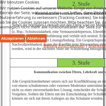
Wir benutzen Cookies
2. Stufe
Wir nutzen Cookies auf unserer Website. Einige von ihnen s
Betrieb der Seite, während andere uns helfen, diese Websi
Kommunikation zwischen Eltern und Lehrkraft 
Nutzererfahrung zu verbessern (Tracking Cookies). Sie kön
ob Sie die Cookies zulassen möchten. Bitte beachten Sie, d
Neben der beteiligten Lehrkraft und den Eltern wird ein Modera
womöglich nicht mehr alle Funktionalitäten der Seite zur 
(z. Bsp.: Schulsozialarbeit, eine Vertrauenslehrperson, Elternb
übernimmt die Gesprächsführung und verhält sich neutral. Er unt
Akzeptieren
Ablehnen
Gesprächspartner bei der Lösungsfindung. Ein Gesprächsprotok
Nachvollziehbarkeit. Kann der Konflikt trotz Hinzuziehen eine
Weitere Informationen
|
Impress
werden, wird in der nächsten Stufe die Schulleitung hinzugezo
3. Stufe
Kommunikation zwischen Eltern, Lehrkraft und d
Alle Gesprächsteilnehmer setzen sich zur Konfliktlösung an e
von einem schulinternen oder externen Moderator unterstützt 
nicht zu einer einvernehmlichen Lösung, entscheidet die Schull
Vorgehen. Sollten die Eltern mit der Entscheidung der Schullei
können sie sich mit ihrem Anliegen an das Schulamt wenden.