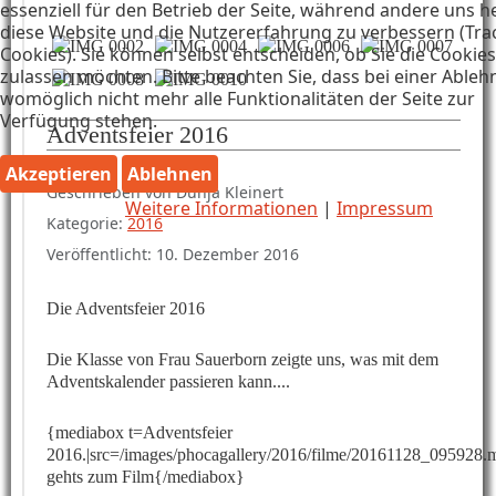
essenziell für den Betrieb der Seite, während andere uns he
diese Website und die Nutzererfahrung zu verbessern (Tra
Cookies). Sie können selbst entscheiden, ob Sie die Cookies
zulassen möchten. Bitte beachten Sie, dass bei einer Able
womöglich nicht mehr alle Funktionalitäten der Seite zur
Verfügung stehen.
Adventsfeier 2016
Details
Akzeptieren
Ablehnen
Geschrieben von
Dunja Kleinert
Weitere Informationen
|
Impressum
Kategorie:
2016
Veröffentlicht: 10. Dezember 2016
Die Adventsfeier 2016
Die Klasse von Frau Sauerborn zeigte uns, was mit dem
Adventskalender passieren kann....
{mediabox t=Adventsfeier
2016.|src=/images/phocagallery/2016/filme/20161128_095928.
gehts zum Film{/mediabox}