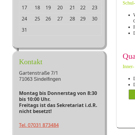
Schul-
17
18
19
20
21
22
23
24
25
26
27
28
29
30
F
31
D
Qua
Kontakt
Inner-
Gartenstraße 7/1
71063 Sindelfingen
D
Montag bis Donnerstag von 8:30
bis 10:00 Uhr.
Freitags ist das Sekretariat i.d.R.
nicht besetzt!
Tel. 07031 873484