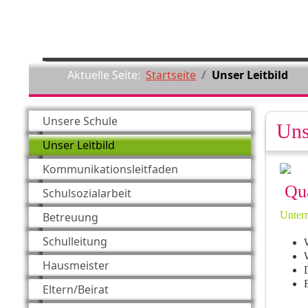
Aktuelle Seite:
Startseite
Unser Leitbild
Unsere Schule
Uns
Unser Leitbild
Kommunikationsleitfaden
Qua
Schulsozialarbeit
Unterr
Betreuung
Schulleitung
W
W
Hausmeister
D
Eltern/Beirat