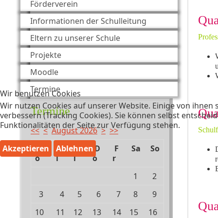
Förderverein
Qua
Informationen der Schulleitung
Eltern zu unserer Schule
Profes
Projekte
u
Moodle
W
Termine
Wir benutzen Cookies
Wir nutzen Cookies auf unserer Website. Einige von ihnen s
Termine
Qua
verbessern (Tracking Cookies). Sie können selbst entscheid
Funktionalitäten der Seite zur Verfügung stehen.
<<
<
August 2026
>
>>
Schul
Akzeptieren
Ablehnen
M
D
M
D
F
Sa
So
o
i
i
o
r
1
2
3
4
5
6
7
8
9
Qua
10
11
12
13
14
15
16