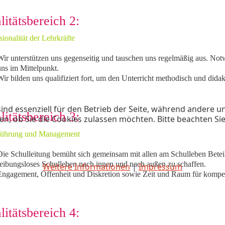
litätsbereich 2:
sionalität der Lehrkräfte
Wir unterstützen uns gegenseitig und tauschen uns regelmäßig aus. Not
ns im Mittelpunkt.
ir bilden uns qualifiziert fort, um den Unterricht methodisch und didak
ind essenziell für den Betrieb der Seite, während andere u
litätsbereich 3:
en, ob Sie die Cookies zulassen möchten. Bitte beachten Si
führung und Management
Die Schulleitung bemüht sich gemeinsam mit allen am Schulleben Beteil
reibungsloses Schulleben nach innen und nach außen zu schaffen.
Weitere Informationen
|
Impressum
Engagement, Offenheit und Diskretion sowie Zeit und Raum für kompe
litätsbereich 4: